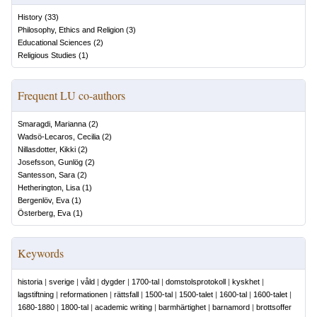
History
(
33
)
Philosophy, Ethics and Religion
(
3
)
Educational Sciences
(
2
)
Religious Studies
(
1
)
Frequent LU co-authors
Smaragdi, Marianna
(
2
)
Wadsö-Lecaros, Cecilia
(
2
)
Nillasdotter, Kikki
(
2
)
Josefsson, Gunlög
(
2
)
Santesson, Sara
(
2
)
Hetherington, Lisa
(
1
)
Bergenlöv, Eva
(
1
)
Österberg, Eva
(
1
)
Keywords
historia
|
sverige
|
våld
|
dygder
|
1700-tal
|
domstolsprotokoll
|
kyskhet
|
lagstiftning
|
reformationen
|
rättsfall
|
1500-tal
|
1500-talet
|
1600-tal
|
1600-talet
|
1680-1880
|
1800-tal
|
academic writing
|
barmhärtighet
|
barnamord
|
brottsoffer