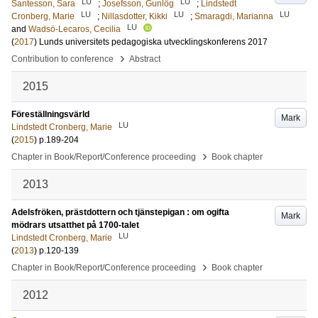
LU
LU
Santesson, Sara
;
Josefsson, Gunlög
;
Lindstedt
LU
LU
LU
Cronberg, Marie
;
Nillasdotter, Kikki
;
Smaragdi, Marianna
LU
and
Wadsö-Lecaros, Cecilia
(
2017
)
Lunds universitets pedagogiska utvecklingskonferens 2017
›
Contribution to conference
Abstract
2015
Föreställningsvärld
Mark
LU
Lindstedt Cronberg, Marie
(
2015
)
p.189-204
›
Chapter in Book/Report/Conference proceeding
Book chapter
2013
Adelsfröken, prästdottern och tjänstepigan : om ogifta
Mark
mödrars utsatthet på 1700-talet
LU
Lindstedt Cronberg, Marie
(
2013
)
p.120-139
›
Chapter in Book/Report/Conference proceeding
Book chapter
2012