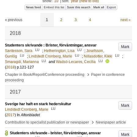
show:
10
|
sort:
year (new to old)
News feed
Embed this list
Save this search
Mark all
Export
« previous
1
2
3
4
next »
2018
Studenters skrivande : Brister, förväntningar, ansvar
Mark
LU
LU
Santesson, Sara
;
Hetherington, Lisa
;
Josefsson,
LU
LU
LU
Gunlög
;
Lindstedt Cronberg, Marie
;
Nillasdotter, Kikki
;
LU
LU
Smaragdi, Marianna
and
Wadsö-Lecaros, Cecilia
(
2018
)
p.121-127
›
Chapter in Book/Report/Conference proceeding
Paper in conference
proceeding
2017
Sverige har haft en stark hederskultur
Mark
LU
Lindstedt Cronberg, Marie
(
2017
) In
Aftonbladet
›
Contribution to specialist publication or newspaper
Newspaper article
Studenters skrivande - brister, förväntningar, ansvar
Mark