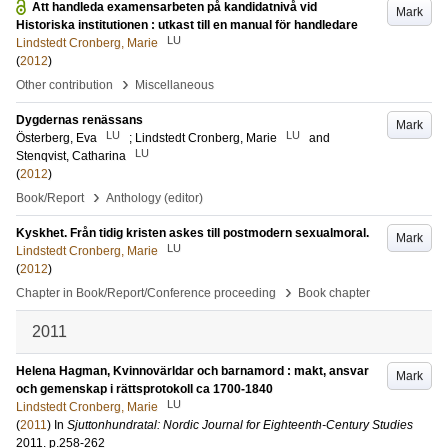
Att handleda examensarbeten på kandidatnivå vid
Mark
Historiska institutionen : utkast till en manual för handledare
LU
Lindstedt Cronberg, Marie
(
2012
)
›
Other contribution
Miscellaneous
Dygdernas renässans
Mark
LU
LU
Österberg, Eva
;
Lindstedt Cronberg, Marie
and
LU
Stenqvist, Catharina
(
2012
)
›
Book/Report
Anthology (editor)
Kyskhet. Från tidig kristen askes till postmodern sexualmoral.
Mark
LU
Lindstedt Cronberg, Marie
(
2012
)
›
Chapter in Book/Report/Conference proceeding
Book chapter
2011
Helena Hagman, Kvinnovärldar och barnamord : makt, ansvar
Mark
och gemenskap i rättsprotokoll ca 1700-1840
LU
Lindstedt Cronberg, Marie
(
2011
) In
Sjuttonhundratal: Nordic Journal for Eighteenth-Century Studies
2011
.
p.258-262