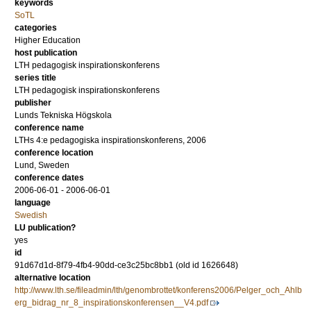
keywords
SoTL
categories
Higher Education
host publication
LTH pedagogisk inspirationskonferens
series title
LTH pedagogisk inspirationskonferens
publisher
Lunds Tekniska Högskola
conference name
LTHs 4:e pedagogiska inspirationskonferens, 2006
conference location
Lund, Sweden
conference dates
2006-06-01 - 2006-06-01
language
Swedish
LU publication?
yes
id
91d67d1d-8f79-4fb4-90dd-ce3c25bc8bb1 (old id 1626648)
alternative location
http://www.lth.se/fileadmin/lth/genombrottet/konferens2006/Pelger_och_Ahlb
erg_bidrag_nr_8_inspirationskonferensen__V4.pdf