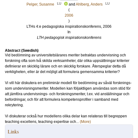
LU
LU
Pelger, Susanne
and
Ahlberg, Anders
(
2006
)
LTHs 4:e pedagogiska inspirationskonferens, 2006
In
LTH pedagogisk inspirationskonferens
Abstract (Swedish)
Vid bedömning av universitetslärares meriter betraktas undervisning och
forskning ofta som två skilda verksamheter, där olika uppsättningar kriterier
definierar en skicklig lärare och en skicklig forskare. Återspeglar detta då
verkligheten, eller är det möjligt att formulera gemensamma kriterier?
Vi vill här diskutera en preliminär modell för bedömning av såväl forsknings-
som undervisningsmeriter. Modellen kan följaktligen användas som stöd för
att jämföra undervisnings- och forskningsmeriter, t.ex. vid anställningar och
befordringar, och för att formulera kompetensprofiler i samband med
rekrytering.
Vi diskuterar också hur modellens olika delar kan relateras till begreppen
teaching excellens, teaching expertise och...
(More)
Links