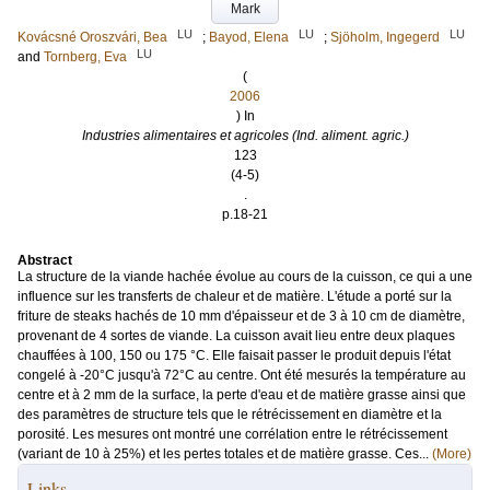
Mark
LU
LU
LU
Kovácsné Oroszvári, Bea
;
Bayod, Elena
;
Sjöholm, Ingegerd
LU
and
Tornberg, Eva
(
2006
) In
Industries alimentaires et agricoles (Ind. aliment. agric.)
123
(4-5)
.
p.18-21
Abstract
La structure de la viande hachée évolue au cours de la cuisson, ce qui a une
influence sur les transferts de chaleur et de matière. L'étude a porté sur la
friture de steaks hachés de 10 mm d'épaisseur et de 3 à 10 cm de diamètre,
provenant de 4 sortes de viande. La cuisson avait lieu entre deux plaques
chauffées à 100, 150 ou 175 °C. Elle faisait passer le produit depuis l'état
congelé à -20°C jusqu'à 72°C au centre. Ont été mesurés la température au
centre et à 2 mm de la surface, la perte d'eau et de matière grasse ainsi que
des paramètres de structure tels que le rétrécissement en diamètre et la
porosité. Les mesures ont montré une corrélation entre le rétrécissement
(variant de 10 à 25%) et les pertes totales et de matière grasse. Ces...
(More)
Links