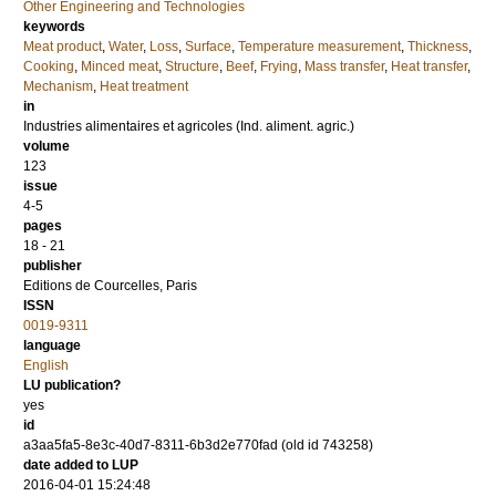
Other Engineering and Technologies
keywords
Meat product
,
Water
,
Loss
,
Surface
,
Temperature measurement
,
Thickness
,
Cooking
,
Minced meat
,
Structure
,
Beef
,
Frying
,
Mass transfer
,
Heat transfer
,
Mechanism
,
Heat treatment
in
Industries alimentaires et agricoles (Ind. aliment. agric.)
volume
123
issue
4-5
pages
18 - 21
publisher
Editions de Courcelles, Paris
ISSN
0019-9311
language
English
LU publication?
yes
id
a3aa5fa5-8e3c-40d7-8311-6b3d2e770fad (old id 743258)
date added to LUP
2016-04-01 15:24:48