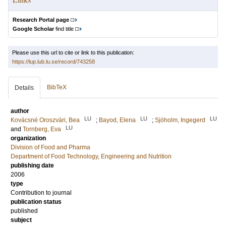
Research Portal page
Google Scholar
find title
Please use this url to cite or link to this publication:
https://lup.lub.lu.se/record/743258
BibTeX
Details
author
LU
LU
LU
Kovácsné Oroszvári, Bea
;
Bayod, Elena
;
Sjöholm, Ingegerd
LU
and
Tornberg, Eva
organization
Division of Food and Pharma
Department of Food Technology, Engineering and Nutrition
publishing date
2006
type
Contribution to journal
publication status
published
subject