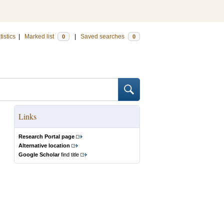
tistics
|
Marked list
|
Saved searches
0
0
Links
Research Portal page
Alternative location
Google Scholar
find title