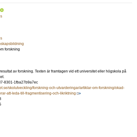
es
es
skapsbildning
 om forskning
resultat av forskning. Texten är framtagen vid ett universitet eller högskola på
et.
7-8301-1fba27b9a7ec
et.se/skolutveckling/forskning-och-utvarderingar/artiklar-om-forskning/okad-
r-att-leda-till-fragmentisering-och-likriktning
8
5