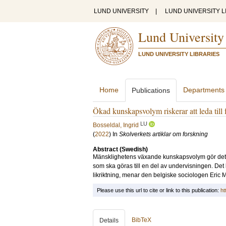
LUND UNIVERSITY
|
LUND UNIVERSITY L
Lund University
LUND UNIVERSITY LIBRARIES
Home
Departments
Publications
Ökad kunskapsvolym riskerar att leda till 
LU
Bosseldal, Ingrid
(
2022
) In
Skolverkets artiklar om forskning
Abstract (Swedish)
Mänsklighetens växande kunskapsvolym gör det all
som ska göras till en del av undervisningen. Det 
likriktning, menar den belgiske sociologen Eric
Please use this url to cite or link to this publication:
ht
BibTeX
Details