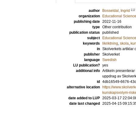
LU
author
Bosseldal, Ingrid
organization
Educational Scienc
publishing date
2022-11-16
type
Other contribution
publication status
published
subject
Educational Scienc
keywords
likriktning
,
skola
,
kun
in
Skolverkets artiklar
publisher
Skolverket
language
Swedish
LU publication?
yes
additional info
Artikeln presenterar 
uppdrag av Skolverk
id
4db16549-6676-43d
alternative location
https://www.skolverk
kunskapsvolym-riskera
date added to LUP
2025-03-17 22:04:0
date last changed
2025-04-15 09:15:3