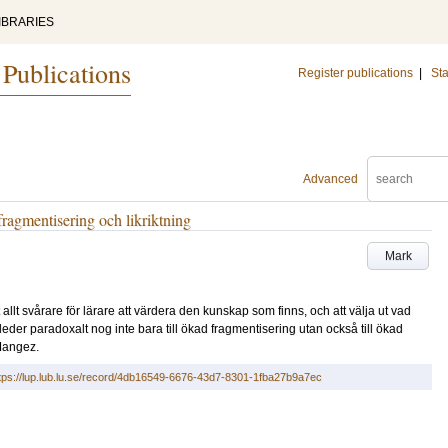
IBRARIES
 Publications
Register publications
|
Sta
Advanced
fragmentisering och likriktning
Mark
t svårare för lärare att värdera den kunskap som finns, och att välja ut vad
leder paradoxalt nog inte bara till ökad fragmentisering utan också till ökad
 Mangez.
tps://lup.lub.lu.se/record/4db16549-6676-43d7-8301-1fba27b9a7ec