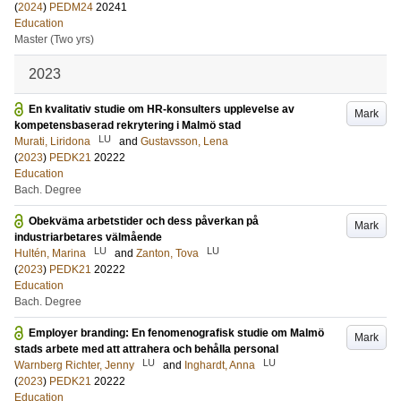
(
2024
)
PEDM24
20241
Education
Master (Two yrs)
2023
En kvalitativ studie om HR-konsulters upplevelse av
Mark
kompetensbaserad rekrytering i Malmö stad
LU
Murati, Liridona
and
Gustavsson, Lena
(
2023
)
PEDK21
20222
Education
Bach. Degree
Obekväma arbetstider och dess påverkan på
Mark
industriarbetares välmående
LU
LU
Hultén, Marina
and
Zanton, Tova
(
2023
)
PEDK21
20222
Education
Bach. Degree
Employer branding: En fenomenografisk studie om Malmö
Mark
stads arbete med att attrahera och behålla personal
LU
LU
Warnberg Richter, Jenny
and
Inghardt, Anna
(
2023
)
PEDK21
20222
Education