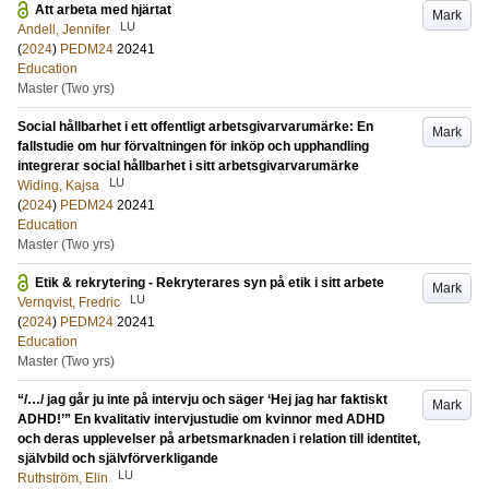
Att arbeta med hjärtat
Mark
LU
Andell, Jennifer
(
2024
)
PEDM24
20241
Education
Master (Two yrs)
Social hållbarhet i ett offentligt arbetsgivarvarumärke: En
Mark
fallstudie om hur förvaltningen för inköp och upphandling
integrerar social hållbarhet i sitt arbetsgivarvarumärke
LU
Widing, Kajsa
(
2024
)
PEDM24
20241
Education
Master (Two yrs)
Etik & rekrytering - Rekryterares syn på etik i sitt arbete
Mark
LU
Vernqvist, Fredric
(
2024
)
PEDM24
20241
Education
Master (Two yrs)
“/…/ jag går ju inte på intervju och säger ‘Hej jag har faktiskt
Mark
ADHD!’” En kvalitativ intervjustudie om kvinnor med ADHD
och deras upplevelser på arbetsmarknaden i relation till identitet,
självbild och självförverkligande
LU
Ruthström, Elin