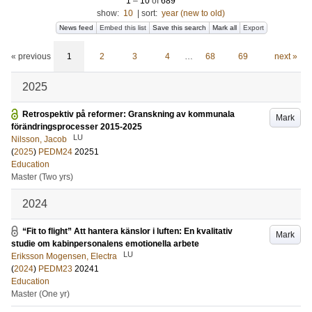
1
–
10
of
689
show:
10
|
sort:
year (new to old)
News feed
Embed this list
Save this search
Mark all
Export
« previous
1
2
3
4
…
68
69
next »
2025
Retrospektiv på reformer: Granskning av kommunala
Mark
förändringsprocesser 2015-2025
LU
Nilsson, Jacob
(
2025
)
PEDM24
20251
Education
Master (Two yrs)
2024
“Fit to flight” Att hantera känslor i luften: En kvalitativ
Mark
studie om kabinpersonalens emotionella arbete
LU
Eriksson Mogensen, Electra
(
2024
)
PEDM23
20241
Education
Master (One yr)