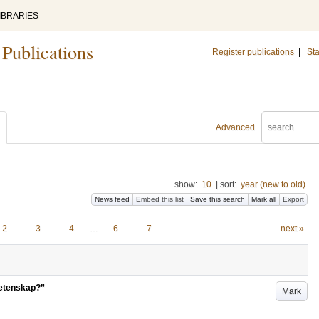
IBRARIES
 Publications
Register publications
|
Sta
Advanced
show:
10
|
sort:
year (new to old)
News feed
Embed this list
Save this search
Mark all
Export
2
3
4
…
6
7
next »
vetenskap?”
Mark