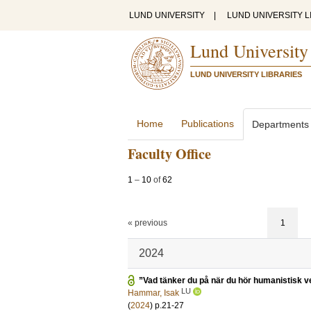
LUND UNIVERSITY
|
LUND UNIVERSITY L
Lund University
LUND UNIVERSITY LIBRARIES
Home
Publications
Departments
Faculty Office
1
–
10
of
62
« previous
1
2024
”Vad tänker du på när du hör humanistisk 
LU
Hammar, Isak
(
2024
)
p.21-27