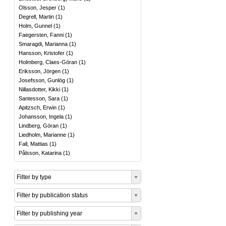
Olsson, Jesper
(
1
)
Degrell, Martin
(
1
)
Holm, Gunnel
(
1
)
Faegersten, Fanni
(
1
)
Smaragdi, Marianna
(
1
)
Hansson, Kristofer
(
1
)
Holmberg, Claes-Göran
(
1
)
Eriksson, Jörgen
(
1
)
Josefsson, Gunlög
(
1
)
Nillasdotter, Kikki
(
1
)
Santesson, Sara
(
1
)
Apitzsch, Erwin
(
1
)
Johansson, Ingela
(
1
)
Lindberg, Göran
(
1
)
Liedholm, Marianne
(
1
)
Fall, Mattias
(
1
)
Pålsson, Katarina
(
1
)
Filter by type
Filter by publication status
Filter by publishing year