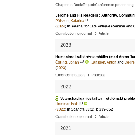
Chapter in Book/Report/Conference proceeding
Jerome and His Readers : Authority, Community
LU
Pålsson, Katarina
(
2024
) In
Journal for Late Antique Religion and 
›
Contribution to journal
Article
2023
Humaniora i välfärdssamhället (med Anton Ja
LU
Östling, Johan
;
Jansson, Anton
and
Degrel
(
2023
)
›
Other contribution
Podcast
2022
Vetenskapliga tidskrifter – ett lömskt prob
LU
Hammar, Isak
(
2022
) In
Scandia
88
(2)
.
p.339-352
›
Contribution to journal
Article
2021