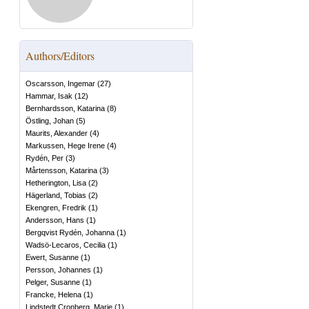
Authors/Editors
Oscarsson, Ingemar
(
27
)
Hammar, Isak
(
12
)
Bernhardsson, Katarina
(
8
)
Östling, Johan
(
5
)
Maurits, Alexander
(
4
)
Markussen, Hege Irene
(
4
)
Rydén, Per
(
3
)
Mårtensson, Katarina
(
3
)
Hetherington, Lisa
(
2
)
Hägerland, Tobias
(
2
)
Ekengren, Fredrik
(
1
)
Andersson, Hans
(
1
)
Bergqvist Rydén, Johanna
(
1
)
Wadsö-Lecaros, Cecilia
(
1
)
Ewert, Susanne
(
1
)
Persson, Johannes
(
1
)
Pelger, Susanne
(
1
)
Francke, Helena
(
1
)
Lindstedt Cronberg, Marie
(
1
)