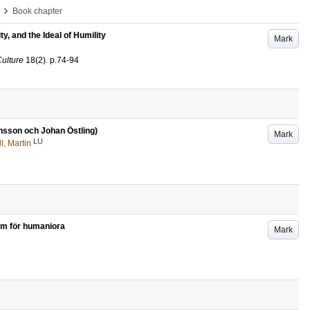
›
Book chapter
, and the Ideal of Humility
Mark
Culture
18
(2)
.
p.74-94
nsson och Johan Östling)
Mark
LU
l, Martin
lem för humaniora
Mark