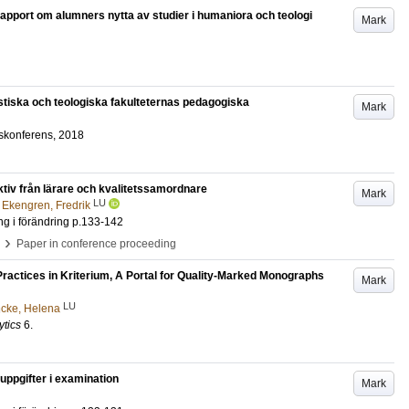
pport om alumners nytta av studier i humaniora och teologi
Mark
stiska och teologiska fakulteternas pedagogiska
Mark
nskonferens, 2018
iv från lärare och kvalitetssamordnare
Mark
LU
d
Ekengren, Fredrik
ng i förändring
p.133-142
›
Paper in conference proceeding
Practices in Kriterium, A Portal for Quality-Marked Monographs
Mark
LU
cke, Helena
ytics
6
.
uppgifter i examination
Mark