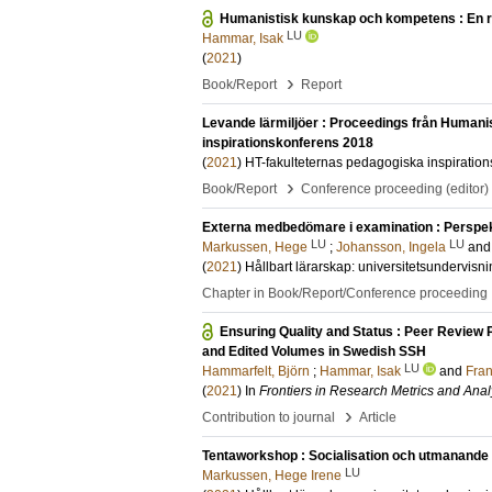
Humanistisk kunskap och kompetens : En ra
LU
Hammar, Isak
(
2021
)
›
Book/Report
Report
Levande lärmiljöer : Proceedings från Humani
inspirationskonferens 2018
(
2021
)
HT-fakulteternas pedagogiska inspiratio
›
Book/Report
Conference proceeding (editor)
Externa medbedömare i examination : Perspekt
LU
LU
Markussen, Hege
;
Johansson, Ingela
an
(
2021
)
Hållbart lärarskap: universitetsundervisni
Chapter in Book/Report/Conference proceeding
Ensuring Quality and Status : Peer Review 
and Edited Volumes in Swedish SSH
LU
Hammarfelt, Björn
;
Hammar, Isak
and
Fran
(
2021
) In
Frontiers in Research Metrics and Anal
›
Contribution to journal
Article
Tentaworkshop : Socialisation och utmanande 
LU
Markussen, Hege Irene