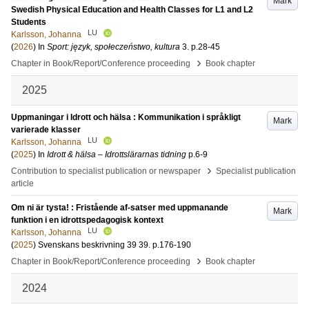
Mark
Swedish Physical Education and Health Classes for L1 and L2
Students
LU
Karlsson, Johanna
(
2026
) In
Sport: język, społeczeństwo, kultura
3
.
p.28-45
›
Chapter in Book/Report/Conference proceeding
Book chapter
2025
Uppmaningar i Idrott och hälsa : Kommunikation i språkligt
Mark
varierade klasser
LU
Karlsson, Johanna
(
2025
) In
Idrott & hälsa – Idrottslärarnas tidning
p.6-9
›
Contribution to specialist publication or newspaper
Specialist publication
article
Om ni är tysta! : Fristående af-satser med uppmanande
Mark
funktion i en idrottspedagogisk kontext
LU
Karlsson, Johanna
(
2025
)
Svenskans beskrivning 39
39
.
p.176-190
›
Chapter in Book/Report/Conference proceeding
Book chapter
2024