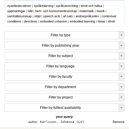
nyanlända elever
|
språkinlärning
|
språkutveckling
|
idrott och hälsa
|
uppmaningar
|
bild
|
hem- och konsumentkunskap
|
matematik
|
musik
|
samhällskunskap
|
slöjd
|
speech acts
|
af-sats
|
andraspråkselev
|
contextual
conditions
|
directives
|
embodied cohesion
|
embodied learning
|
hintar
|
idrott
Filter by type
Filter by publishing year
Filter by subject
Filter by language
Filter by faculty
Filter by department
Filter by project
Filter by fulltext availability
your query:
author:
Karlsson, Johanna (LU)
Remove