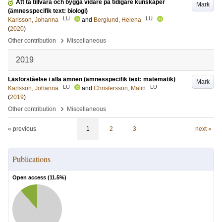
Att ta tillvara och bygga vidare på tidigare kunskaper
Mark
(ämnesspecifik text: biologi)
LU
LU
Karlsson, Johanna
and
Berglund, Helena
(
2020
)
›
Other contribution
Miscellaneous
2019
Läsförståelse i alla ämnen (ämnesspecifik text: matematik)
Mark
LU
LU
Karlsson, Johanna
and
Christersson, Malin
(
2019
)
›
Other contribution
Miscellaneous
« previous
1
2
3
next »
Publications
Open access (
11.5
%)