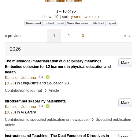
Educational Sciences
1
–
10
of
26
show:
10
|
sort:
year (new to old)
News feed
Embed this list
Save this search
Mark all
Export
« previous
1
2
3
next »
2026
The multimodal materialization of disciplinary meanings :
Mark
Embodied cohesion for L2 learners in physical education and
health
LU
Karlsson, Johanna
(
2026
) In
Linguistics and Education
93
.
›
Contribution to journal
Article
Idrottsämnet skapar ny hälsoklyfta
Mark
LU
Karlsson, Johanna
(
2026
) In
Vi Lärare
›
Contribution to specialist publication or newspaper
Specialist publication
article
Instructing and Teaching : The Dual Function of Directives in